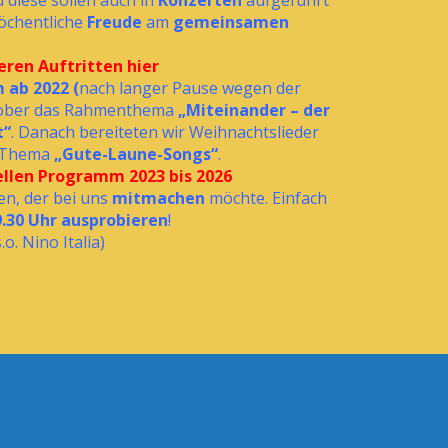
diese sollen auch in
Konzerten
aufgeführt
wöchentliche
Freude
am
gemeinsamen
ren Auftritten hier
ab 2022 (
nach langer Pause wegen der
ktober das Rahmenthema
„Miteinander – der
t“
. Danach bereiteten wir Weihnachtslieder
s Thema
„Gute-Laune-Songs“
.
ellen Programm 2023 bis 2026
en, der bei uns
mitmachen
möchte. Einfach
.30 Uhr ausprobieren
!
o. Nino Italia)