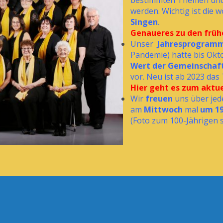
bestimmten Themen und 
werden. Wichtig ist die 
Singen
.
Genaueres zu den frühe
Unser
Jahresprogramm 
Pandemie) hatte bis O
Wert der Gemeinschaf
vor. Neu ist ab 2023 da
Hier geht es zum aktu
Wir
freuen
uns über jed
am
Mittwoch
mal
um 19
(Foto zum 100-Jährigen s.