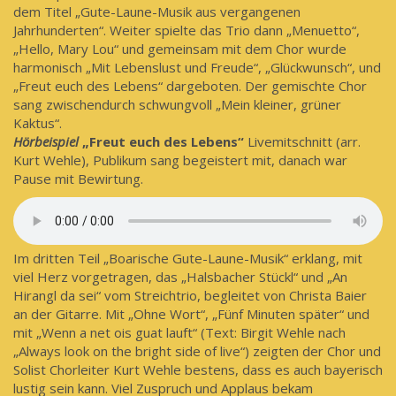
dem Titel „Gute-Laune-Musik aus vergangenen
Jahrhunderten“. Weiter spielte das Trio dann „Menuetto“,
„Hello, Mary Lou“ und gemeinsam mit dem Chor wurde
harmonisch „Mit Lebenslust und Freude“, „Glückwunsch“, und
„Freut euch des Lebens“ dargeboten. Der gemischte Chor
sang zwischendurch schwungvoll „Mein kleiner, grüner
Kaktus“.
Hörbeispiel
„Freut euch des Lebens“
Livemitschnitt (arr.
Kurt Wehle), Publikum sang begeistert mit, danach war
Pause mit Bewirtung.
Im dritten Teil „Boarische Gute-Laune-Musik“ erklang, mit
viel Herz vorgetragen, das „Halsbacher Stückl“ und „An
Hirangl da sei“ vom Streichtrio, begleitet von Christa Baier
an der Gitarre. Mit „Ohne Wort“, „Fünf Minuten später“ und
mit „Wenn a net ois guat lauft“ (Text: Birgit Wehle nach
„Always look on the bright side of live“) zeigten der Chor und
Solist Chorleiter Kurt Wehle bestens, dass es auch bayerisch
lustig sein kann. Viel Zuspruch und Applaus bekam