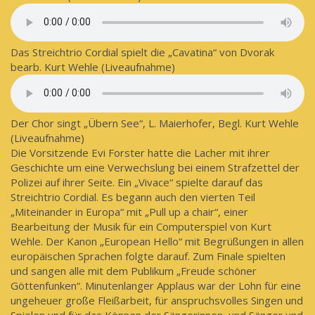
Das Streichtrio Cordial spielt die „Cavatina“ von Dvorak
bearb. Kurt Wehle (Liveaufnahme)
Der Chor singt „Übern See“, L. Maierhofer, Begl. Kurt Wehle
(Liveaufnahme)
Die Vorsitzende Evi Forster hatte die Lacher mit ihrer
Geschichte um eine Verwechslung bei einem Strafzettel der
Polizei auf ihrer Seite. Ein „Vivace“ spielte darauf das
Streichtrio Cordial. Es begann auch den vierten Teil
„Miteinander in Europa“ mit „Pull up a chair“, einer
Bearbeitung der Musik für ein Computerspiel von Kurt
Wehle. Der Kanon „European Hello“ mit Begrüßungen in allen
europäischen Sprachen folgte darauf. Zum Finale spielten
und sangen alle mit dem Publikum „Freude schöner
Göttenfunken“. Minutenlanger Applaus war der Lohn für eine
ungeheuer große Fleißarbeit, für anspruchsvolles Singen und
Spielen und für das Können der Sängerinnen und Sänger und