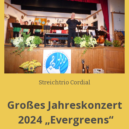
Streichtrio Cordial
Großes Jahreskonzert
2024
„Evergreens“