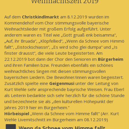
Weihnachtszeit 2019
Auf dem
Christkindlmarkt
am 8.12.2019 wurden im
Kommendehof vom Chor stimmungsvolle bayerische
Weihnachtslieder mit großem Erfolg aufgeführt. Unter
anderem waren es Titel wie „Gott gruaß enk beisamma“,
„Auf, ihr Bruada“, „Klöpfellied“, „Wenn da Schnee vom Himmö
fallt“, „Eistockschiassn“, „Es wird scho glei dumpa“ und „Is
finster drausst“, die viele Leute begeisterten. Am
22.12.2019 bot dann der Chor den Senioren im
Bürgerheim
und ihren Familien bzw. Freunden ebenfalls ein schönes
weihnachtliches Singen mit diesen stimmungsvollen
bayerischen Liedern. Die Bewohner/innen waren begeistert.
Zusätzlich spielte eine
Geigenmusi
unter der Leitung von
Kurt Wehle sehr ansprechende bayrische Weisen. Frau Eberl
als Leiterin bedankte sich sehr herzlich für die schöne Stunde
und bezeichnete sie als „den kulturellen Höhepunkt der
Jahres 2019 hier im Bürgerheim.“
Hörbeispiel
„Wenn da Schnee vom Himme fallt“ (Arr. Kurt
Wehle Livemitschnitt im Bürgerheim am 08.12.2019)
Wenn da Schnee vom Himme fallt