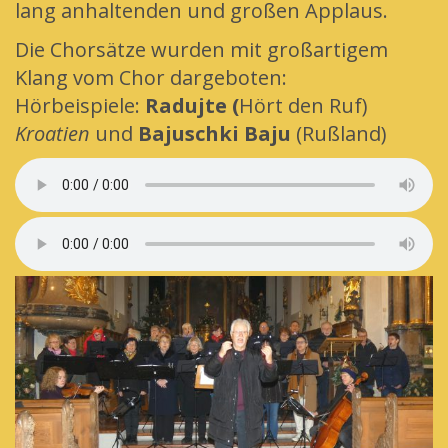
lang anhaltenden und großen Applaus.
Die Chorsätze wurden mit großartigem
Klang vom Chor dargeboten:
Hörbeispiele:
Radujte (
Hört den Ruf)
Kroatien
und
Bajuschki Baju
(Rußland)