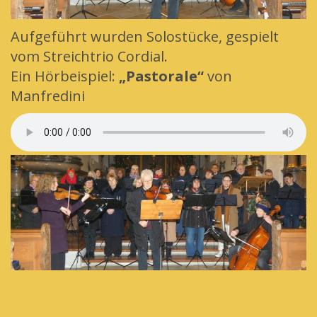
Aufgeführt wurden Solostücke, gespielt
vom Streichtrio Cordial.
Ein Hörbeispiel:
„Pastorale“
von
Manfredini