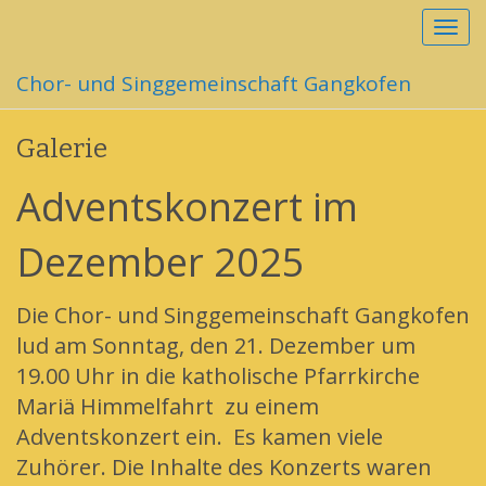
S
c
h
Chor- und Singgemeinschaft Gangkofen
a
l
t
Galerie
e
N
Adventskonzert im
a
v
Dezember 2025
i
g
a
Die Chor- und Singgemeinschaft Gangkofen
t
lud am Sonntag, den 21. Dezember um
i
o
19.00 Uhr in die katholische Pfarrkirche
n
Mariä Himmelfahrt zu einem
Adventskonzert ein. Es kamen viele
Zuhörer. Die Inhalte des Konzerts waren